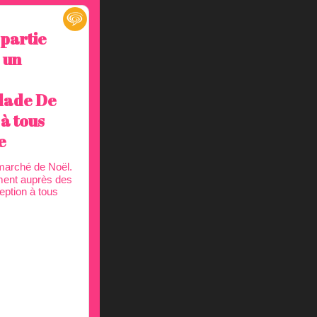
 partie
 un
alade De
à tous
e