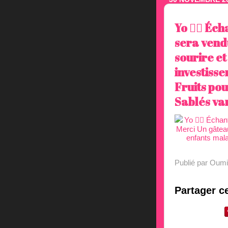
Yo ✌🏼 Éch
sera vend
sourire e
investiss
Fruits po
Sablés van
Publié par Oumi
Partager ce