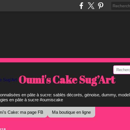
Oumi's Cake Sug’Art
onnalisées en pâte à sucre: sablés décorés, génoise, dummy, model
ugies en pâte à sucre #oumiscake
i's Cake: ma page FB
Ma boutique en ligne
018