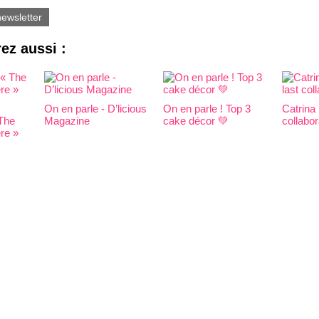
newsletter
ez aussi :
On en parle - D’licious
On en parle ! Top 3
Catrina 
 The
Magazine
cake décor 💚
collabor
re »