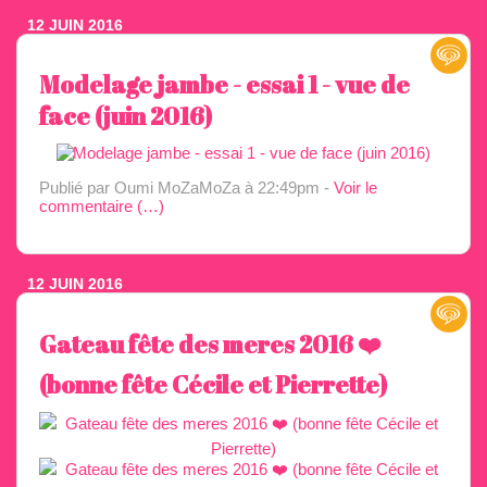
12 JUIN 2016
Modelage jambe - essai 1 - vue de
face (juin 2016)
Publié par Oumi MoZaMoZa
à 22:49pm -
Voir le
commentaire (
…
)
12 JUIN 2016
Gateau fête des meres 2016 ❤️
(bonne fête Cécile et Pierrette)