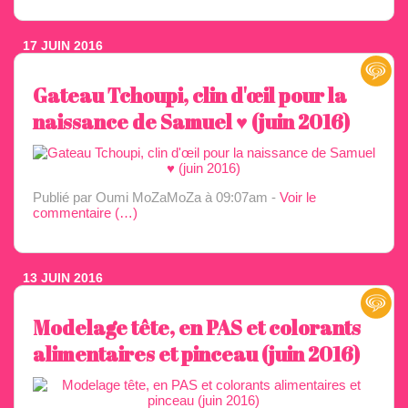
17 JUIN 2016
Gateau Tchoupi, clin d'œil pour la
naissance de Samuel ♥️ (juin 2016)
Publié par Oumi MoZaMoZa
à 09:07am -
Voir le
commentaire (
…
)
13 JUIN 2016
Modelage tête, en PAS et colorants
alimentaires et pinceau (juin 2016)