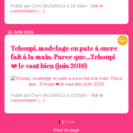
Publié par Oumi MoZaMoZa
à 18:39pm -
Voir le
commentaire (
…
)
10 JUIN 2016
Tchoupi, modelage en pate à sucre
fait à la main. Parce que...Tchoupi
❤️ le vaut bien (juin 2016)
Publié par Oumi MoZaMoZa
à 15:50pm -
Voir le
commentaire (
…
)
1
2
>
>>
Haut de page