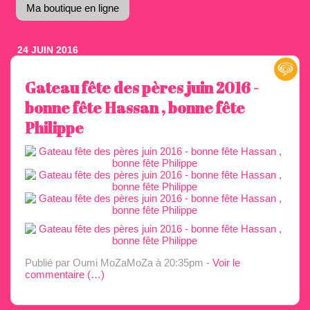
Ma boutique en ligne
24 JUIN 2016
Gateau fête des pères juin 2016 -
bonne fête Hassan , bonne fête
Philippe
Publié par Oumi MoZaMoZa
à 20:35pm -
Voir le
commentaire (
…
)