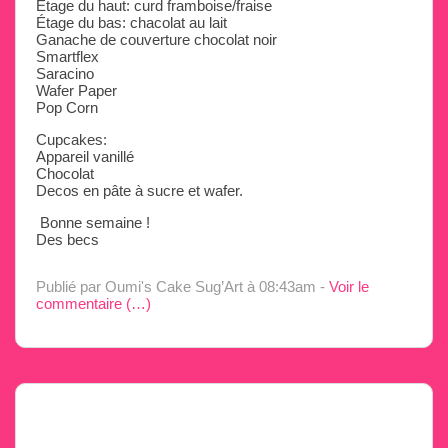
Étage du haut: curd framboise/fraise
Étage du bas: chacolat au lait
Ganache de couverture chocolat noir
Smartflex
Saracino
Wafer Paper
Pop Corn
Cupcakes:
Appareil vanillé
Chocolat
Decos en pâte à sucre et wafer.
Bonne semaine !
Des becs
Publié par Oumi's Cake Sug’Art
à 08:43am -
Voir le
commentaire (
…
)