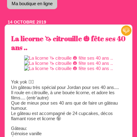
Ma boutique en ligne
14 OCTOBRE 2019
La licorne 🦄 citrouille 🎃 fête ses 40
ans ..
Yok yok 🖐🏼
Un gâteau très spécial pour Jordan pour ses 40 ans....
Il roule en citrouille, à une bouée licorne, et adore les
films.... (entr’autre)
Que de mieux pour ses 40 ans que de faire un gâteau
humour.
Le gâteau est accompagné de 24 cupcakes, décos
flamant rose et licorne 🤪
Gâteau:
Génoise vanille