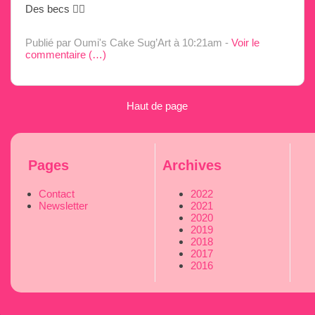
Des becs ✌🏼
Publié par Oumi's Cake Sug’Art
à 10:21am -
Voir le
commentaire (
…
)
Haut de page
Pages
Archives
Contact
2022
Newsletter
2021
2020
2019
2018
2017
2016