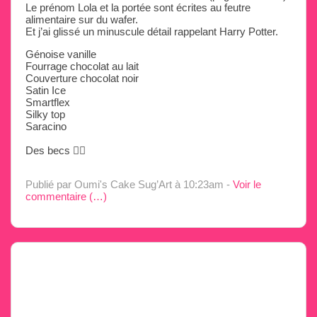
Le prénom Lola et la portée sont écrites au feutre
alimentaire sur du wafer.
Et j’ai glissé un minuscule détail rappelant Harry Potter.
Génoise vanille
Fourrage chocolat au lait
Couverture chocolat noir
Satin Ice
Smartflex
Silky top
Saracino
Des becs ✌🏼
Publié par Oumi's Cake Sug’Art
à 10:23am -
Voir le
commentaire (
…
)