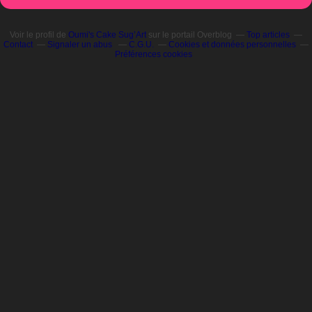
Voir le profil de
Oumi's Cake Sug’Art
sur le portail Overblog
Top articles
Contact
Signaler un abus
C.G.U.
Cookies et données personnelles
Préférences cookies