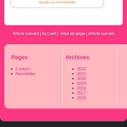
Ajouter un commentaire
Article suivant
|
Accueil
|
Haut de page
|
Article suivant
Pages
Archives
Contact
2022
Newsletter
2021
2020
2019
2018
2017
2016