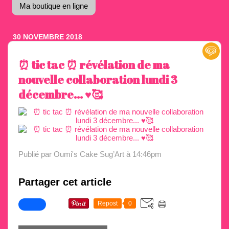
Ma boutique en ligne
30 NOVEMBRE 2018
⏰ tic tac ⏰ révélation de ma
nouvelle collaboration lundi 3
décembre... ♥️🥰
Publié par Oumi's Cake Sug’Art
à 14:46pm
Partager cet article
Repost
0