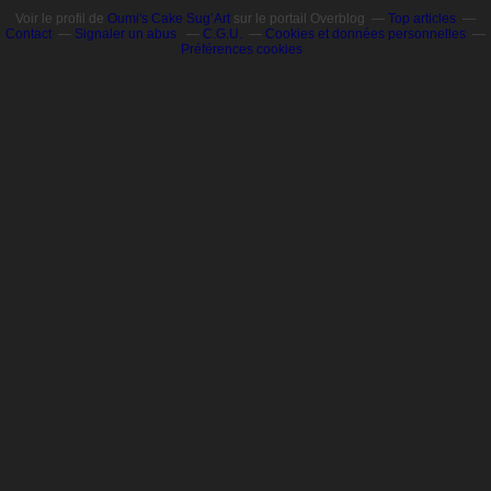
Voir le profil de
Oumi's Cake Sug’Art
sur le portail Overblog
Top articles
Contact
Signaler un abus
C.G.U.
Cookies et données personnelles
Préférences cookies