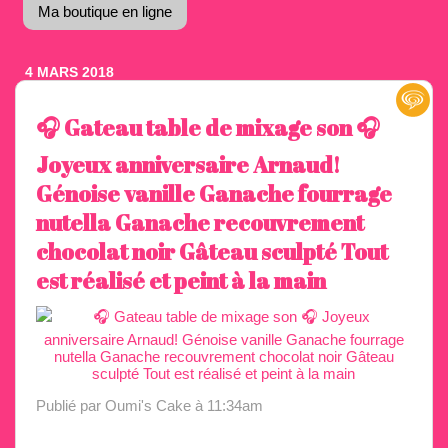
Ma boutique en ligne
4 MARS 2018
🎧 Gateau table de mixage son 🎧
Joyeux anniversaire Arnaud!
Génoise vanille Ganache fourrage
nutella Ganache recouvrement
chocolat noir Gâteau sculpté Tout
est réalisé et peint à la main
Publié par Oumi's Cake
à 11:34am