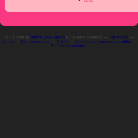
2016
Voir le profil de
Oumi's Cake Sug’Art
sur le portail Overblog
Top articles
Contact
Signaler un abus
C.G.U.
Cookies et données personnelles
Préférences cookies