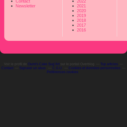
Contact
2022
Newsletter
2021
2020
2019
2018
2017
2016
Voir le profil de
Oumi's Cake Sug’Art
sur le portail Overblog
Top articles
Contact
Signaler un abus
C.G.U.
Cookies et données personnelles
Préférences cookies