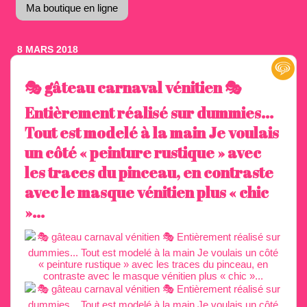
Ma boutique en ligne
8 MARS 2018
🎭 gâteau carnaval vénitien 🎭
Entièrement réalisé sur dummies...
Tout est modelé à la main Je voulais
un côté « peinture rustique » avec
les traces du pinceau, en contraste
avec le masque vénitien plus « chic
»...