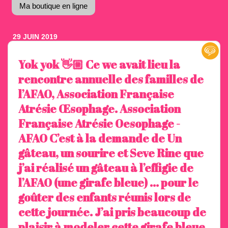
Ma boutique en ligne
29 JUIN 2019
Yok yok 👋🏼 Ce we avait lieu la
rencontre annuelle des familles de
l’AFAO, Association Française
Atrésie Œsophage. Association
Française Atrésie Oesophage -
AFAO C’est à la demande de Un
gâteau, un sourire et Seve Rine que
j’ai réalisé un gâteau à l’effigie de
l’AFAO (une girafe bleue) ... pour le
goûter des enfants réunis lors de
cette journée. J’ai pris beaucoup de
plaisir à modeler cette girafe bleue,