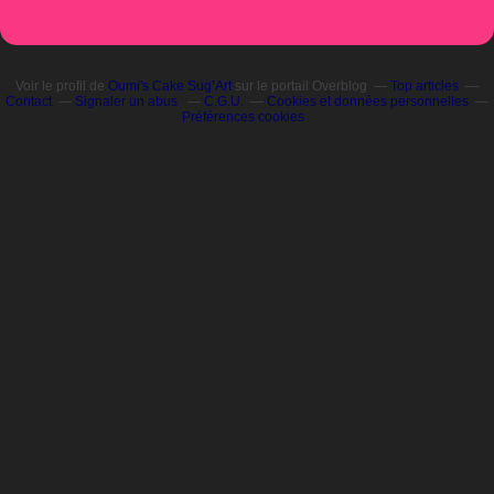
Voir le profil de
Oumi's Cake Sug’Art
sur le portail Overblog
Top articles
Contact
Signaler un abus
C.G.U.
Cookies et données personnelles
Préférences cookies