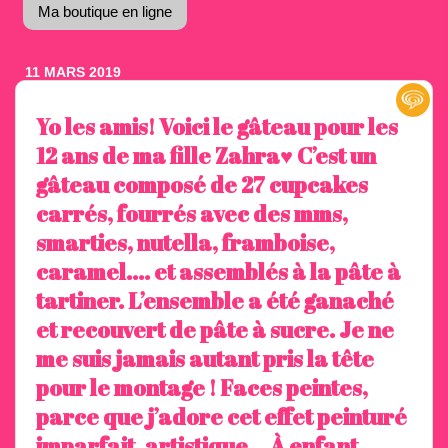
Ma boutique en ligne
11 MARS 2019
Yo les amis! Voici le gâteau pour les
12 ans de ma fille Zahra♥️ C’est un
gâteau composé de 27 cupcakes
carrés, fourrés avec des mms,
smarties, nutella, framboise,
caramel.... et assemblés à la pâte à
tartiner. L’ensemble a été ganaché
et recouvert de pâte à sucre. Je ne
me suis jamais autant pris la tête
pour le montage ! Faces peintes,
parce que j’adore cet effet peinturé
imparfait, artistique... À enfant