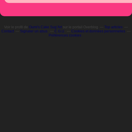
Voir le profil de
Oumi's Cake Sug’Art
sur le portail Overblog
Top articles
Contact
Signaler un abus
C.G.U.
Cookies et données personnelles
Préférences cookies