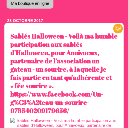
Ma boutique en ligne
23 OCTOBRE 2017
Sablés Halloween - Voilà ma humble
participation aux sablés
d’Halloween, pour Annivoeux,
partenaire de l’association un
gateau - un sourire, à laquelle je
fais partie en tant qu’adhérente et
« fée sourire ».
https://www.facebook.com/Un-
g%C3%A2teau-un-sourire-
975540209179656/