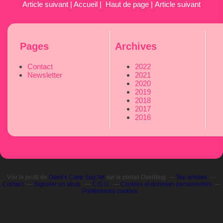
Article suivant
|
Accueil
|
Haut de page
|
Article suivant
Pages
Archives
Contact
2022
Newsletter
2021
2020
2019
2018
2017
2016
Voir le profil de
Oumi's Cake Sug’Art
sur le portail Overblog
Top articles
Contact
Signaler un abus
C.G.U.
Cookies et données personnelles
Préférences cookies