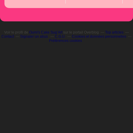
Voir le profil de
Oumi's Cake Sug’Art
sur le portail Overblog
Top articles
Contact
Signaler un abus
C.G.U.
Cookies et données personnelles
Préférences cookies