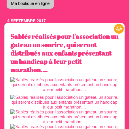
Ma boutique en ligne
4 SEPTEMBRE 2017
Sablés réalisés pour l'association un
gateau un sourire, qui seront
distribués aux enfants présentant
un handicap à leur petit
marathon....