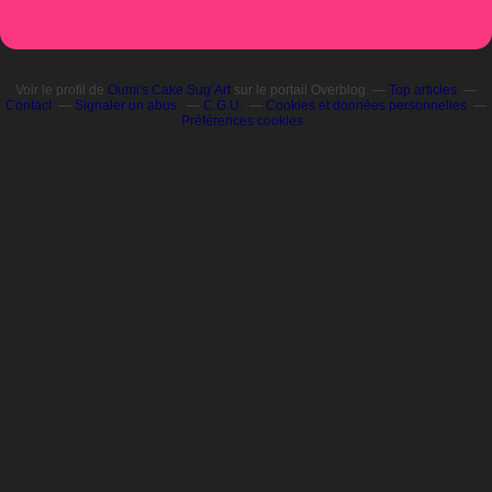
Voir le profil de
Oumi's Cake Sug’Art
sur le portail Overblog
Top articles
Contact
Signaler un abus
C.G.U.
Cookies et données personnelles
Préférences cookies