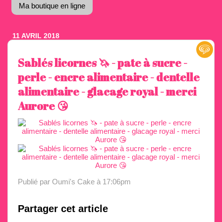
Ma boutique en ligne
11 AVRIL 2018
Sablés licornes 🦄 - pate à sucre -
perle - encre alimentaire - dentelle
alimentaire - glacage royal - merci
Aurore 😘
Publié par Oumi's Cake
à 17:06pm
Partager cet article