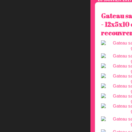
Gateau sa
- 12x5x10 
recouvrem