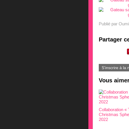
Publié par Oum
Partager ce
S'inscrire à la 
Vous aimer
Collaboration «
Christmas Sphe
2022