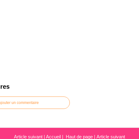
res
Ajouter un commentaire
Article suivant
|
Accueil
|
Haut de page
|
Article suivant