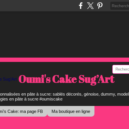
Oumi's Cake Sug’Art
onnalisées en pâte à sucre: sablés décorés, génoise, dummy, model
ugies en pâte à sucre #oumiscake
i's Cake: ma page FB
Ma boutique en ligne