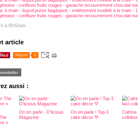
i's
à 00:52am
t article
Repost
0
newsletter
ez aussi :
On en parle - D’licious
On en parle ! Top 3
Catrina 
 The
Magazine
cake décor 💚
collabor
re »