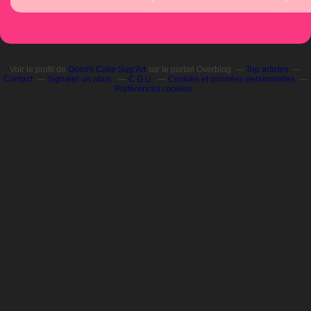
Voir le profil de
Oumi's Cake Sug’Art
sur le portail Overblog
Top articles
Contact
Signaler un abus
C.G.U.
Cookies et données personnelles
Préférences cookies