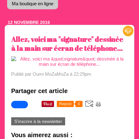
Ma boutique en ligne
12 NOVEMBRE 2016
Allez, voici ma "signature" dessinée
à la main sur écran de téléphone...
Publié par Oumi MoZaMoZa
à 22:29pm
Partager cet article
Repost
0
S'inscrire à la newsletter
Vous aimerez aussi :