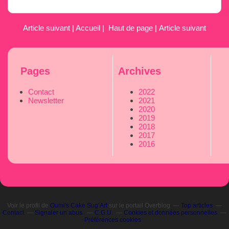
Article suivant
|
Accueil
|
Haut de page
|
Article suivant
Pages
Archives
Contact
2022
Newsletter
2021
2020
2019
2018
2017
2016
Voir le profil de
Oumi's Cake Sug’Art
sur le portail Overblog
Top articles
Contact
Signaler un abus
C.G.U.
Cookies et données personnelles
Préférences cookies