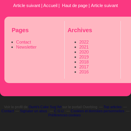
Article suivant
|
Accueil
|
Haut de page
|
Article suivant
Pages
Archives
Contact
2022
Newsletter
2021
2020
2019
2018
2017
2016
Voir le profil de
Oumi's Cake Sug’Art
sur le portail Overblog
Top articles
Contact
Signaler un abus
C.G.U.
Cookies et données personnelles
Préférences cookies