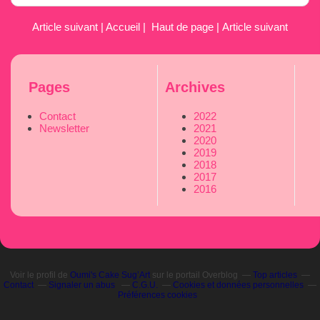
Article suivant
|
Accueil
|
Haut de page
|
Article suivant
Pages
Archives
Contact
2022
Newsletter
2021
2020
2019
2018
2017
2016
Voir le profil de
Oumi's Cake Sug’Art
sur le portail Overblog
Top articles
Contact
Signaler un abus
C.G.U.
Cookies et données personnelles
Préférences cookies