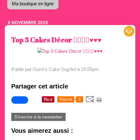
Ma boutique en ligne
6 NOVEMBRE 2019
Top 3 Cakes Décor ✌🏼✌🏼♥️♥️♥️
Publié par Oumi's Cake Sug’Art
à 15:55pm
Partager cet article
Repost
0
S'inscrire à la newsletter
Vous aimerez aussi :