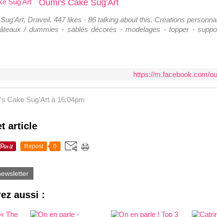
Oumi's Cake Sug'Art
ug'Art, Draveil. 447 likes · 86 talking about this. Créations personna
gâteaux / dummies - sablés décorés - modelages - topper - suppo
https://m.facebook.com/
's Cake Sug’Art
à 16:04pm
t article
Repost
0
newsletter
ez aussi :