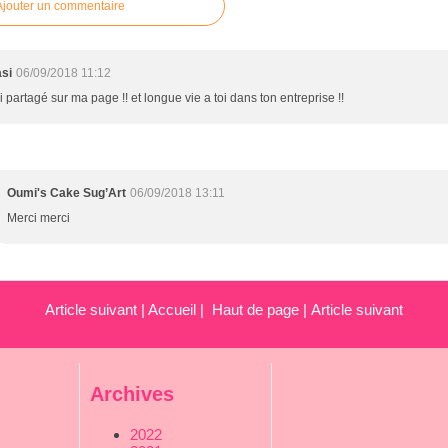
Ajouter un commentaire
asi
06/09/2018 11:12
ai partagé sur ma page !! et longue vie a toi dans ton entreprise !!
Oumi's Cake Sug’Art
06/09/2018 13:11
Merci merci
Article suivant
|
Accueil
|
Haut de page
|
Article suivant
Archives
2022