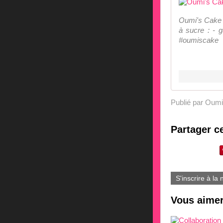
Oumi's Cake S
à sucre : - 
#oumiscake
Publié par Oumi
Partager ce
S'inscrire à la 
Vous aimer