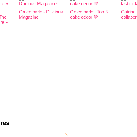
On en parle - D’licious
On en parle ! Top 3
Catrina 
 The
Magazine
cake décor 💚
collabor
re »
res