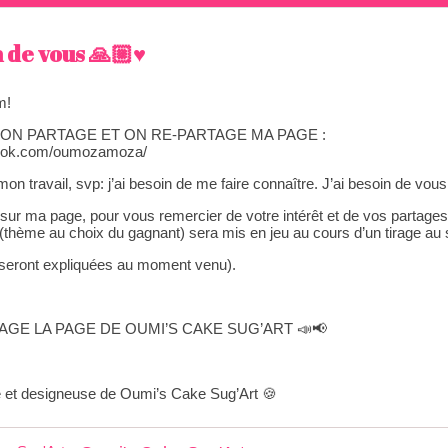
n de vous 🙏🏼♥️
m!
 ON PARTAGE ET ON RE-PARTAGE MA PAGE :
book.com/oumozamoza/
on travail, svp: j’ai besoin de me faire connaître. J’ai besoin de vou
ur ma page, pour vous remercier de votre intérêt et de vos partages,
(thème au choix du gagnant) sera mis en jeu au cours d’un tirage au s
 seront expliquées au moment venu).
TAGE LA PAGE DE OUMI’S CAKE SUG’ART 📣📢
ce et designeuse de Oumi’s Cake Sug’Art 🍪