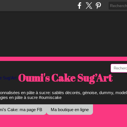
Oumi's Cake Sug’Art
onnalisées en pâte à sucre: sablés décorés, génoise, dummy, model
ugies en pâte à sucre #oumiscake
i's Cake: ma page FB
Ma boutique en ligne