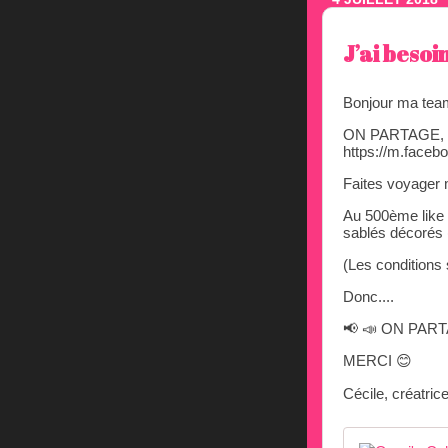
J’ai besoi
Bonjour ma tea
ON PARTAGE,
https://m.face
Faites voyager m
Au 500ème like s
sablés décorés 
(Les conditions
Donc....
📢 📣 ON PAR
MERCI 😊
Cécile, créatri