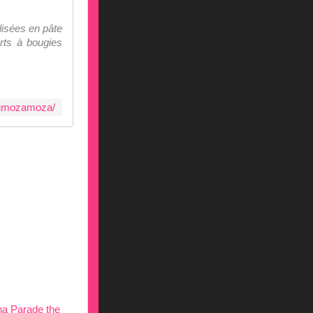
lisées en pâte
rts à bougies
oumozamoza/