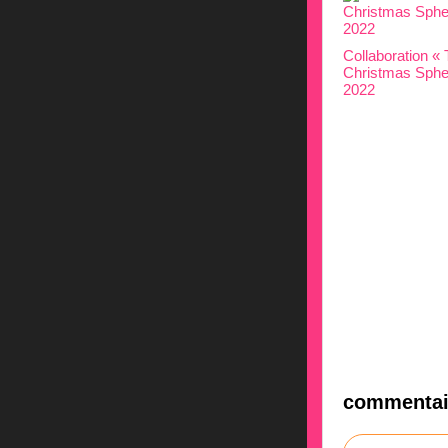
Collaboration «
Christmas Sphe
2022
commentai