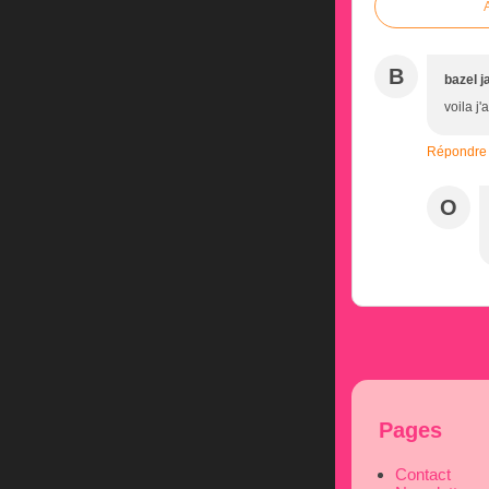
B
bazel j
voila j'
Répondre
O
Pages
Contact