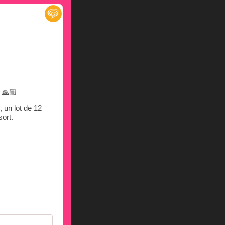
s 🙏🏼
 un lot de 12
ort.