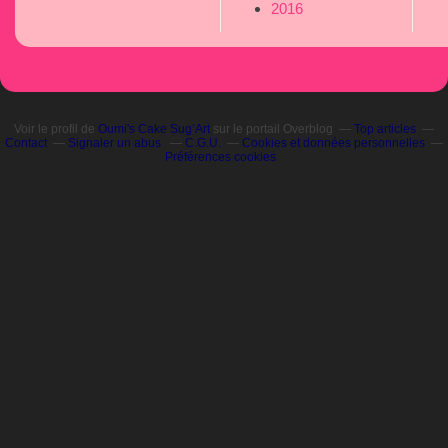
2016
Voir le profil de
Oumi's Cake Sug’Art
sur le portail Overblog
Top articles
Contact
Signaler un abus
C.G.U.
Cookies et données personnelles
Préférences cookies