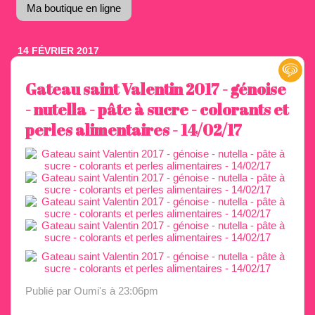
Ma boutique en ligne
14 FÉVRIER 2017
Gateau saint Valentin 2017 - génoise
- nutella - pâte à sucre - colorants et
perles alimentaires - 14/02/17
Publié par Oumi's
à 23:06pm