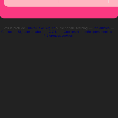
Voir le profil de
Oumi's Cake Sug’Art
sur le portail Overblog
Top articles
Contact
Signaler un abus
C.G.U.
Cookies et données personnelles
Préférences cookies