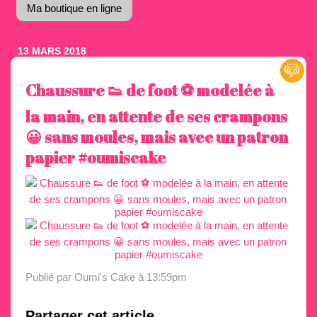
Ma boutique en ligne
13 MARS 2018
Chaussure 👟 de foot ⚽️ modelée à
la main, en attente de ses crampons
😀 sans moules, mais avec un patron
papier #oumiscake
Publié par Oumi's Cake
à 13:59pm
Partager cet article