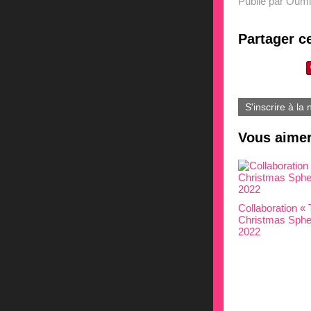
Publié par Oumi
Partager ce
S'inscrire à la 
Vous aimer
Collaboration «
Christmas Sphe
2022