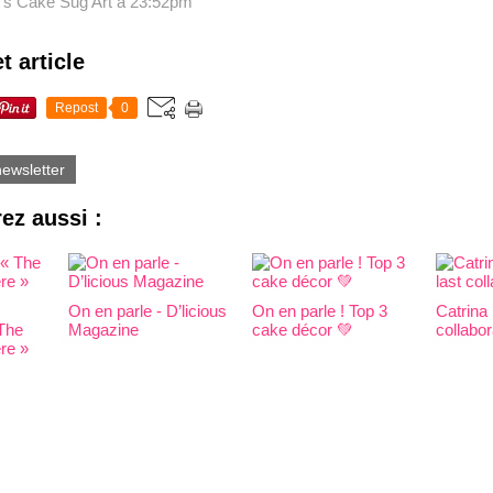
's Cake Sug’Art
à 23:52pm
t article
Repost
0
newsletter
ez aussi :
On en parle - D’licious
On en parle ! Top 3
Catrina 
 The
Magazine
cake décor 💚
collabor
re »