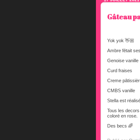
Gâteau pa
Yok yok 👋🏼
Ambre fêtait se
Genoise vanille
Curd fraises
Creme pâtissièr
CMBS vanille
Stella est réali
Tous les decors 
coloré en rose.
Des becs 🌈