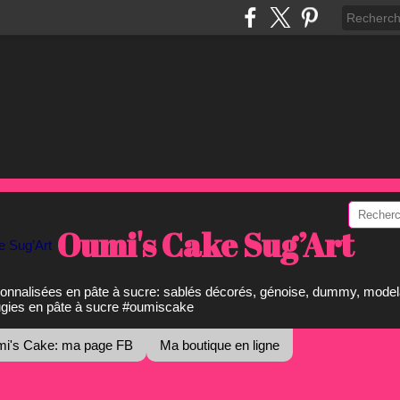
Oumi's Cake Sug’Art
onnalisées en pâte à sucre: sablés décorés, génoise, dummy, model
ugies en pâte à sucre #oumiscake
i's Cake: ma page FB
Ma boutique en ligne